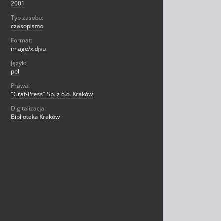
2001
Typ zasobu:
czasopismo
Format:
image/x.djvu
Język:
pol
Prawa:
"Graf-Press" Sp. z o.o. Kraków
Digitalizacja:
Biblioteka Kraków