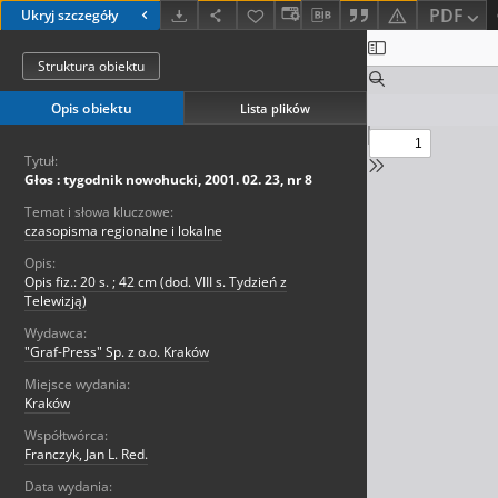
PDF
Ukryj szczegóły
Struktura obiektu
Opis obiektu
Lista plików
Tytuł:
Głos : tygodnik nowohucki, 2001. 02. 23, nr 8
Temat i słowa kluczowe:
czasopisma regionalne i lokalne
Opis:
Opis fiz.: 20 s. ; 42 cm (dod. VIII s. Tydzień z
Telewizją)
Wydawca:
"Graf-Press" Sp. z o.o. Kraków
Miejsce wydania:
Kraków
Współtwórca:
Franczyk, Jan L. Red.
Data wydania: