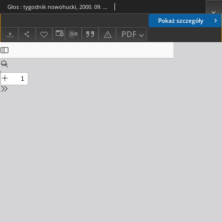
Głos : tygodnik nowohucki, 2000. 09. 29, nr 40
Pokaż szczegóły
PDF