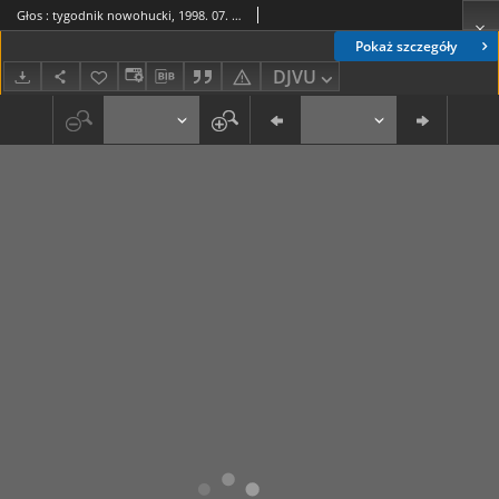
Głos : tygodnik nowohucki, 1998. 07. 03, nr 27
Pokaż szczegóły
DJVU