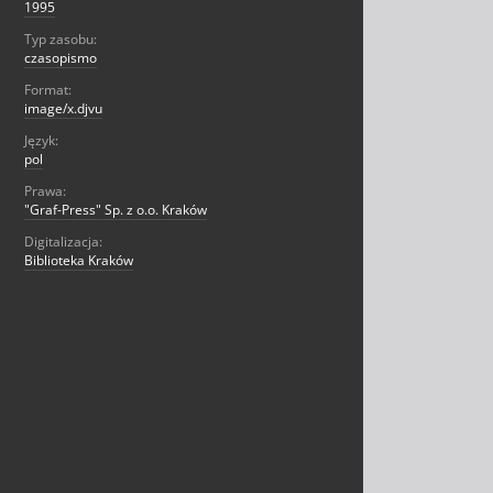
1995
Typ zasobu:
czasopismo
Format:
image/x.djvu
Język:
pol
Prawa:
"Graf-Press" Sp. z o.o. Kraków
Digitalizacja:
Biblioteka Kraków