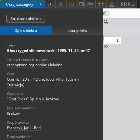
PDF
Ukryj szczegóły
Struktura obiektu
Opis obiektu
Lista plików
Tytuł:
Głos : tygodnik nowohucki, 1995. 11. 24, nr 47
Temat i słowa kluczowe:
czasopisma regionalne i lokalne
Opis:
Opis fiz.: 20 s. ; 42 cm. (dod. VIII s. Tydzień
Telewizja)
Wydawca:
"Graf-Press" Sp. z o.o. Kraków
Miejsce wydania:
Kraków
Współtwórca:
Franczyk, Jan L. Red.
Data wydania: