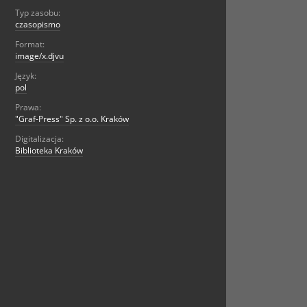
Typ zasobu:
czasopismo
Format:
image/x.djvu
Język:
pol
Prawa:
"Graf-Press" Sp. z o.o. Kraków
Digitalizacja:
Biblioteka Kraków