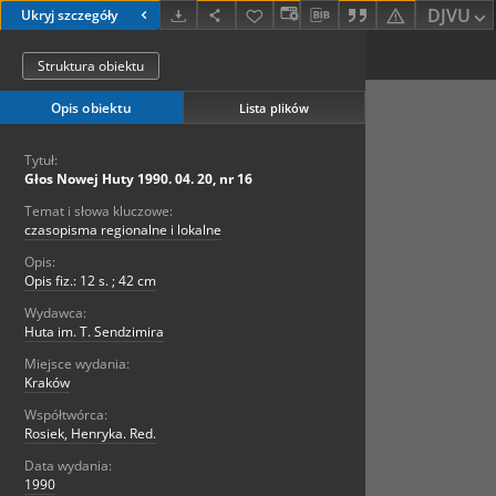
DJVU
Ukryj szczegóły
Struktura obiektu
Opis obiektu
Lista plików
Tytuł:
Głos Nowej Huty 1990. 04. 20, nr 16
Temat i słowa kluczowe:
czasopisma regionalne i lokalne
Opis:
Opis fiz.: 12 s. ; 42 cm
Wydawca:
Huta im. T. Sendzimira
Miejsce wydania:
Kraków
Współtwórca:
Rosiek, Henryka. Red.
Data wydania:
1990