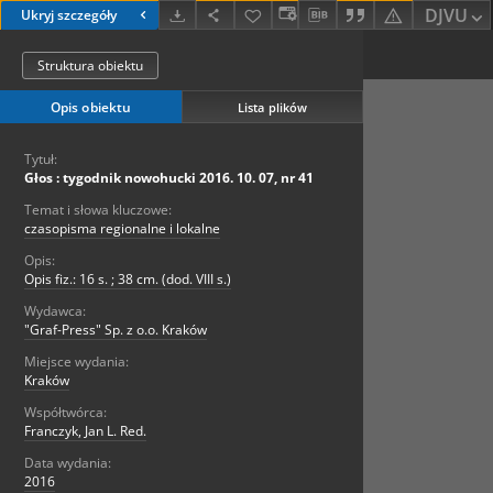
DJVU
Ukryj szczegóły
Struktura obiektu
Opis obiektu
Lista plików
Tytuł:
Głos : tygodnik nowohucki 2016. 10. 07, nr 41
Temat i słowa kluczowe:
czasopisma regionalne i lokalne
Opis:
Opis fiz.: 16 s. ; 38 cm. (dod. VIII s.)
Wydawca:
"Graf-Press" Sp. z o.o. Kraków
Miejsce wydania:
Kraków
Współtwórca:
Franczyk, Jan L. Red.
Data wydania:
2016