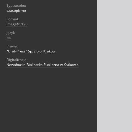
Typ zasobu:
czasopismo
Format:
image/x.djvu
Język:
pol
Prawa:
"Graf-Press" Sp. z o.o. Kraków
Digitalizacja:
Nowohucka Biblioteka Publiczna w Krakowie