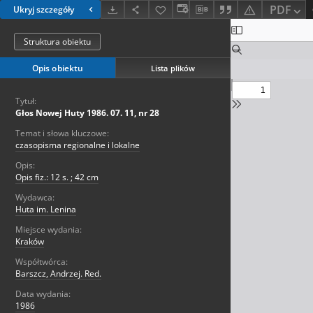
PDF
Ukryj szczegóły
Struktura obiektu
Opis obiektu
Lista plików
Tytuł:
Głos Nowej Huty 1986. 07. 11, nr 28
Temat i słowa kluczowe:
czasopisma regionalne i lokalne
Opis:
Opis fiz.: 12 s. ; 42 cm
Wydawca:
Huta im. Lenina
Miejsce wydania:
Kraków
Współtwórca:
Barszcz, Andrzej. Red.
Data wydania:
1986