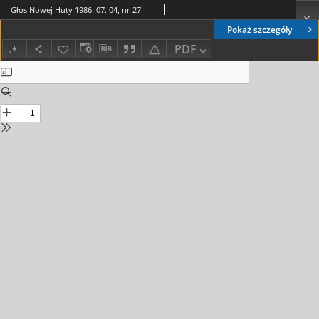
Głos Nowej Huty 1986. 07. 04, nr 27
Pokaż szczegóły
PDF