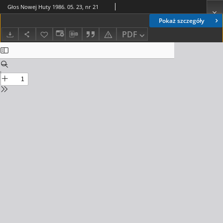
Głos Nowej Huty 1986. 05. 23, nr 21
Pokaż szczegóły
PDF