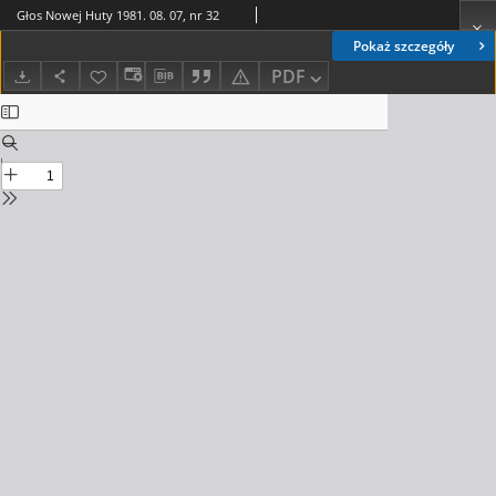
Głos Nowej Huty 1981. 08. 07, nr 32
Pokaż szczegóły
PDF