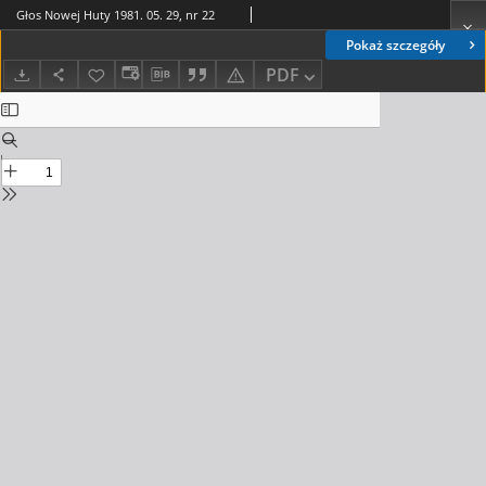
Głos Nowej Huty 1981. 05. 29, nr 22
Pokaż szczegóły
PDF