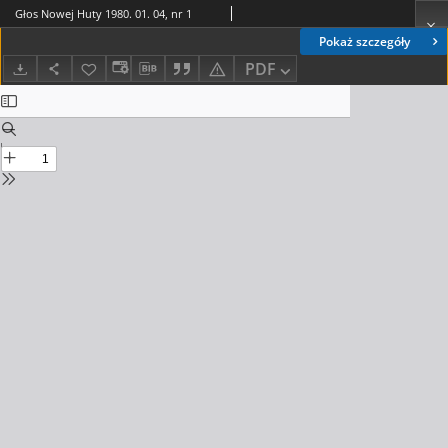
Głos Nowej Huty 1980. 01. 04, nr 1
Pokaż szczegóły
PDF