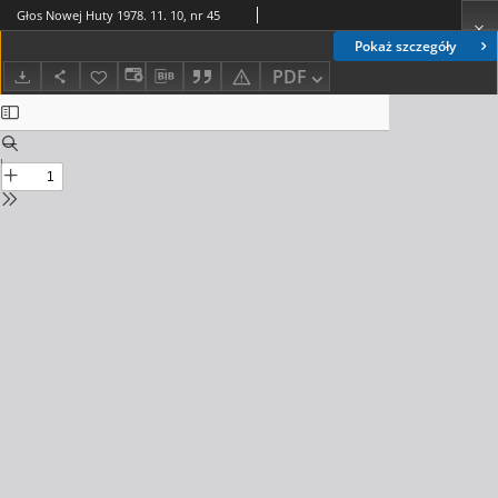
Głos Nowej Huty 1978. 11. 10, nr 45
Pokaż szczegóły
PDF