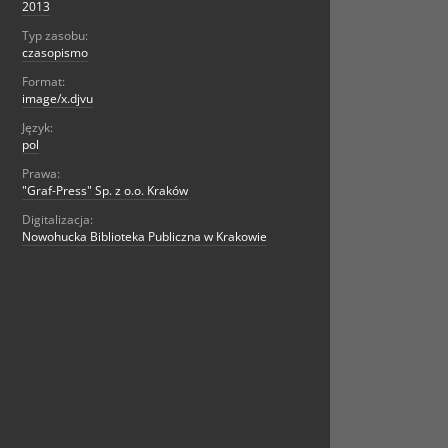
2013
Typ zasobu:
czasopismo
Format:
image/x.djvu
Język:
pol
Prawa:
"Graf-Press" Sp. z o.o. Kraków
Digitalizacja:
Nowohucka Biblioteka Publiczna w Krakowie