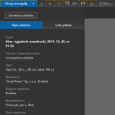
DJVU
Ukryj szczegóły
Struktura obiektu
Opis obiektu
Lista plików
Tytuł:
Głos : tygodnik nowohucki, 2013. 12. 20, nr
51-52
Temat i słowa kluczowe:
czasopisma polskie
Opis:
Opis fiz.: 28 s. ; 38 cm. (dod. VIII s.)
Wydawca:
"Graf-Press" Sp. z o.o. Kraków
Miejsce wydania:
Kraków
Współtwórca:
Franczyk, Jan L. Red.
Data wydania: