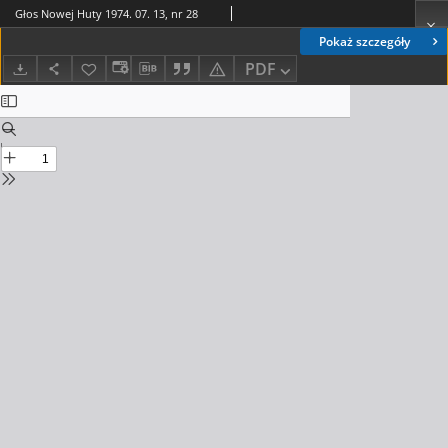
Głos Nowej Huty 1974. 07. 13, nr 28
Pokaż szczegóły
PDF