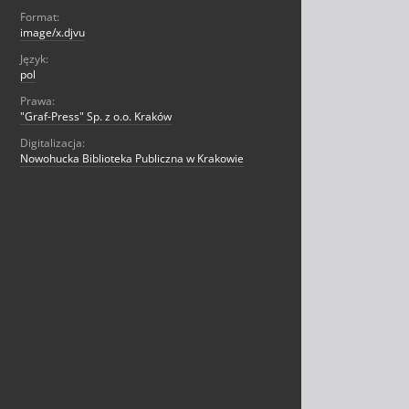
Format:
image/x.djvu
Język:
pol
Prawa:
"Graf-Press" Sp. z o.o. Kraków
Digitalizacja:
Nowohucka Biblioteka Publiczna w Krakowie