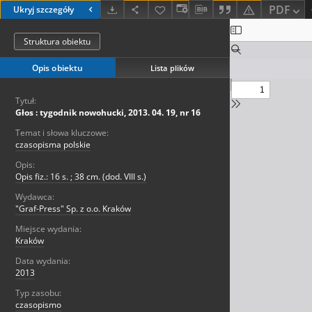
PDF
Ukryj szczegóły
Struktura obiektu
Opis obiektu
Lista plików
Tytuł:
Głos : tygodnik nowohucki, 2013. 04. 19, nr 16
Temat i słowa kluczowe:
czasopisma polskie
Opis:
Opis fiz.: 16 s. ; 38 cm. (dod. VIII s.)
Wydawca:
"Graf-Press" Sp. z o.o. Kraków
Miejsce wydania:
Kraków
Data wydania:
2013
Typ zasobu:
czasopismo