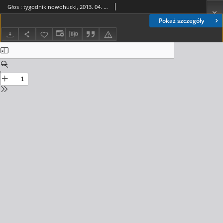
Głos : tygodnik nowohucki, 2013. 04. 12, nr 15
Pokaż szczegóły