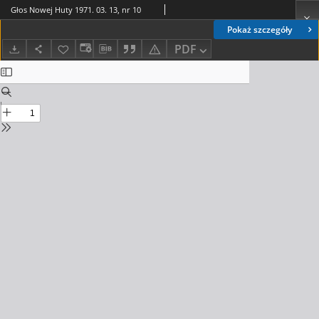
Głos Nowej Huty 1971. 03. 13, nr 10
Pokaż szczegóły
PDF