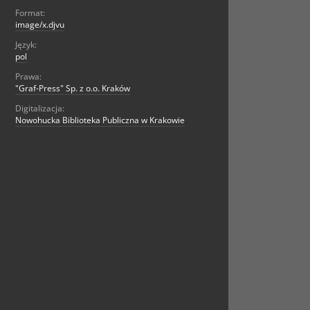
Format:
image/x.djvu
Język:
pol
Prawa:
"Graf-Press" Sp. z o.o. Kraków
Digitalizacja:
Nowohucka Biblioteka Publiczna w Krakowie