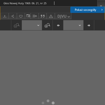
Głos Nowej Huty 1969. 06. 21, nr 25
Pokaż szczegóły
DJVU