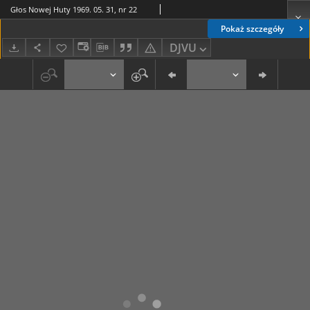
Głos Nowej Huty 1969. 05. 31, nr 22
Pokaż szczegóły
DJVU