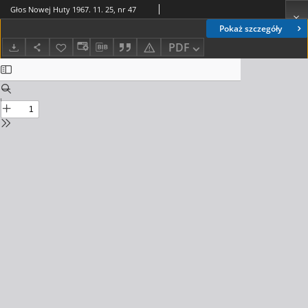
Głos Nowej Huty 1967. 11. 25, nr 47
Pokaż szczegóły
PDF