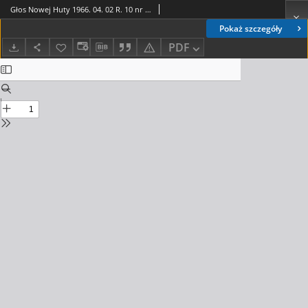
Głos Nowej Huty 1966. 04. 02 R. 10 nr 13
Pokaż szczegóły
PDF