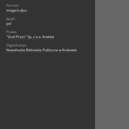
Format:
image/x.djvu
Język:
pol
Prawa:
"Graf-Press" Sp. z o.o. Kraków
Digitalizacja:
Nowohucka Biblioteka Publiczna w Krakowie