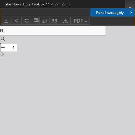
Głos Nowej Huty 1964. 07. 11 R. 8 nr 28
Pokaż szczegóły
PDF