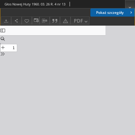
Głos Nowej Huty 1960. 03. 26 R. 4 nr 13
Pokaż szczegóły
PDF