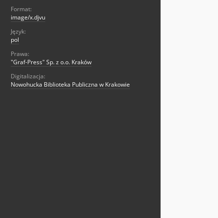
Format:
image/x.djvu
Język:
pol
Prawa:
"Graf-Press" Sp. z o.o. Kraków
Digitalizacja:
Nowohucka Biblioteka Publiczna w Krakowie