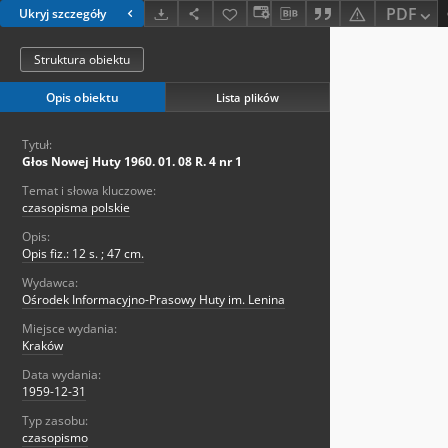
PDF
Ukryj szczegóły
Struktura obiektu
Opis obiektu
Lista plików
Tytuł:
Głos Nowej Huty 1960. 01. 08 R. 4 nr 1
Temat i słowa kluczowe:
czasopisma polskie
Opis:
Opis fiz.: 12 s. ; 47 cm.
Wydawca:
Ośrodek Informacyjno-Prasowy Huty im. Lenina
Miejsce wydania:
Kraków
Data wydania:
1959-12-31
Typ zasobu:
czasopismo