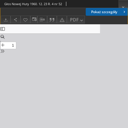
Głos Nowej Huty 1960. 12. 23 R. 4 nr 52
Pokaż szczegóły
PDF