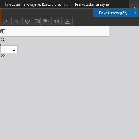
Tyle życia, ile w czynie. Rzecz o Eraźmie Józefie Jerzmanowskim
Fijałkowska, Grażyna
Pokaż szczegóły