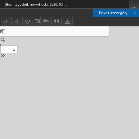
Głos : tygodnik nowohucki, 2020. 03. 13, nr 11
Pokaż szczegóły