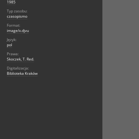
1985
Typ zasobu:
czasopismo
Format:
image/x.djvu
Język:
pol
Prawa:
Skoczek, T. Red.
Digitalizacja:
Biblioteka Kraków