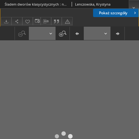
Śladem dworów klasycystycznych : na wakacje Maciej Miezian proponuje alternatywny szlak nowohucki
Lenczowska, Krystyna
Pokaż szczegóły