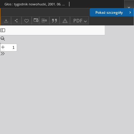
Głos : tygodnik nowohucki, 2001. 06. 15, nr 24
Pokaż szczegóły
PDF