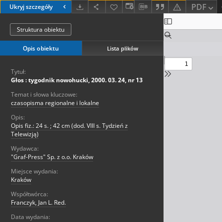
PDF
Ukryj szczegóły
Struktura obiektu
Opis obiektu
Lista plików
Tytuł:
Głos : tygodnik nowohucki, 2000. 03. 24, nr 13
Temat i słowa kluczowe:
czasopisma regionalne i lokalne
Opis:
Opis fiz.: 24 s. ; 42 cm (dod. VIII s. Tydzień z
Telewizją)
Wydawca:
"Graf-Press" Sp. z o.o. Kraków
Miejsce wydania:
Kraków
Współtwórca:
Franczyk, Jan L. Red.
Data wydania: