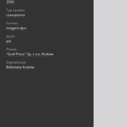
2000
Typ zasobu:
czasopismo
Format:
image/x.djvu
Język:
pol
Prawa:
"Graf-Press" Sp. z o.o. Kraków
Digitalizacja:
Biblioteka Kraków