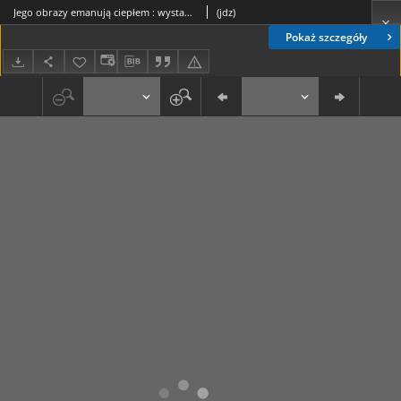
Jego obrazy emanują ciepłem : wystawa malarstwa Ryszarda Golińskiego w galerii Ośrodka Kultury im. C. Norwida
(jdz)
Pokaż szczegóły