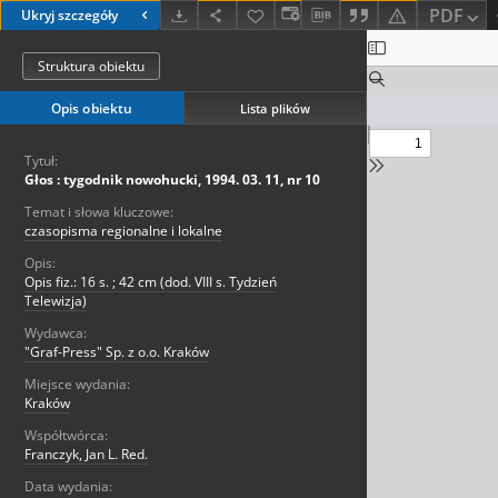
PDF
Ukryj szczegóły
Struktura obiektu
Opis obiektu
Lista plików
Tytuł:
Głos : tygodnik nowohucki, 1994. 03. 11, nr 10
Temat i słowa kluczowe:
czasopisma regionalne i lokalne
Opis:
Opis fiz.: 16 s. ; 42 cm (dod. VIII s. Tydzień
Telewizja)
Wydawca:
"Graf-Press" Sp. z o.o. Kraków
Miejsce wydania:
Kraków
Współtwórca:
Franczyk, Jan L. Red.
Data wydania: