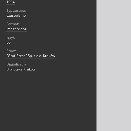
1994
Typ zasobu:
czasopismo
Format:
image/x.djvu
Język:
pol
Prawa:
"Graf-Press" Sp. z o.o. Kraków
Digitalizacja:
Biblioteka Kraków