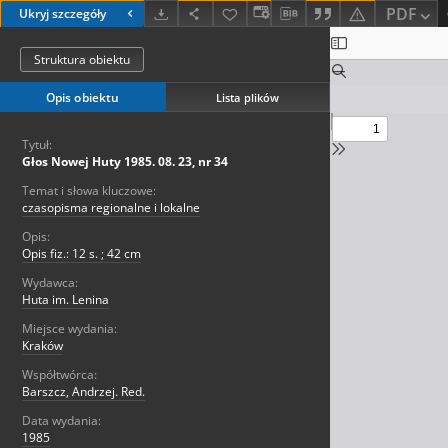
PDF
Ukryj szczegóły
Struktura obiektu
Opis obiektu
Lista plików
Tytuł:
Głos Nowej Huty 1985. 08. 23, nr 34
Temat i słowa kluczowe:
czasopisma regionalne i lokalne
Opis:
Opis fiz.: 12 s. ; 42 cm
Wydawca:
Huta im. Lenina
Miejsce wydania:
Kraków
Współtwórca:
Barszcz, Andrzej. Red.
Data wydania:
1985