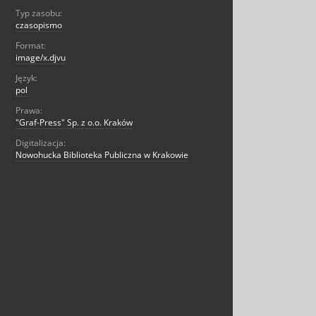
Typ zasobu:
czasopismo
Format:
image/x.djvu
Język:
pol
Prawa:
"Graf-Press" Sp. z o.o. Kraków
Digitalizacja:
Nowohucka Biblioteka Publiczna w Krakowie