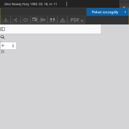
Głos Nowej Huty 1983. 03. 18, nr 11
Pokaż szczegóły
PDF