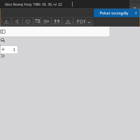
Głos Nowej Huty 1980. 05. 30, nr 22
Pokaż szczegóły
PDF