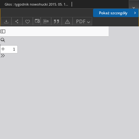
Głos : tygodnik nowohucki 2015. 05. 15, nr 20
Pokaż szczegóły
PDF