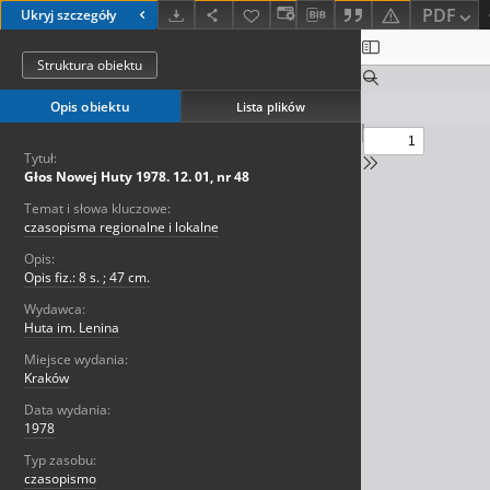
PDF
Ukryj szczegóły
Struktura obiektu
Opis obiektu
Lista plików
Tytuł:
Głos Nowej Huty 1978. 12. 01, nr 48
Temat i słowa kluczowe:
czasopisma regionalne i lokalne
Opis:
Opis fiz.: 8 s. ; 47 cm.
Wydawca:
Huta im. Lenina
Miejsce wydania:
Kraków
Data wydania:
1978
Typ zasobu:
czasopismo