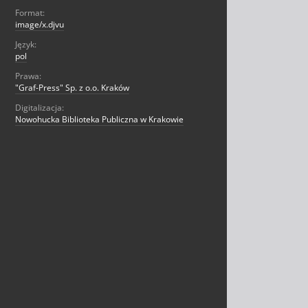
Format:
image/x.djvu
Język:
pol
Prawa:
"Graf-Press" Sp. z o.o. Kraków
Digitalizacja:
Nowohucka Biblioteka Publiczna w Krakowie