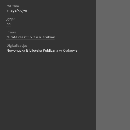
Format:
image/x.djvu
Język:
pol
Prawa:
"Graf-Press" Sp. z o.o. Kraków
Digitalizacja:
Nowohucka Biblioteka Publiczna w Krakowie