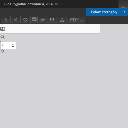
Głos : tygodnik nowohucki, 2014. 12. 05, nr 49
Pokaż szczegóły
PDF