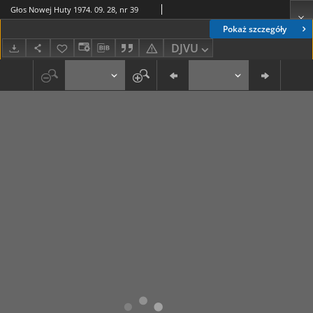
Głos Nowej Huty 1974. 09. 28, nr 39
Pokaż szczegóły
DJVU