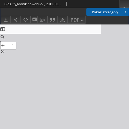
Głos : tygodnik nowohucki, 2011. 03. 11, nr 11
Pokaż szczegóły
PDF