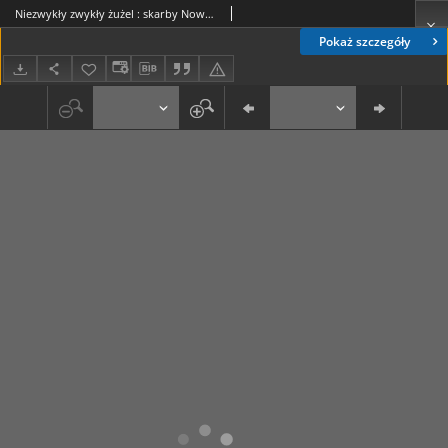
Niezwykły zwykły żużel : skarby Nowohuckiego Oddziału Muzeum Archeologicznego (43)
Pokaż szczegóły