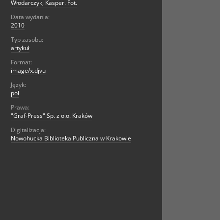
Włodarczyk, Kasper. Fot.
Data wydania:
2010
Typ zasobu:
artykuł
Format:
image/x.djvu
Język:
pol
Prawa:
"Graf-Press" Sp. z o.o. Kraków
Digitalizacja:
Nowohucka Biblioteka Publiczna w Krakowie