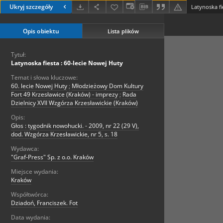
Ukryj szczegóły
Latynoska fi
Opis obiektu
Lista plików
Tytuł:
Latynoska fiesta : 60-lecie Nowej Huty
Temat i słowa kluczowe:
60. lecie Nowej Huty
;
Młodzieżowy Dom Kultury
Fort 49 Krzesławice (Kraków) - imprezy
;
Rada
Dzielnicy XVII Wzgórza Krzesławickie (Kraków)
Opis:
Głos : tygodnik nowohucki. - 2009, nr 22 (29 V),
dod. Wzgórza Krzesławickie, nr 5, s. 18
Wydawca:
"Graf-Press" Sp. z o.o. Kraków
Miejsce wydania:
Kraków
Współtwórca:
Dziadoń, Franciszek. Fot
Data wydania: