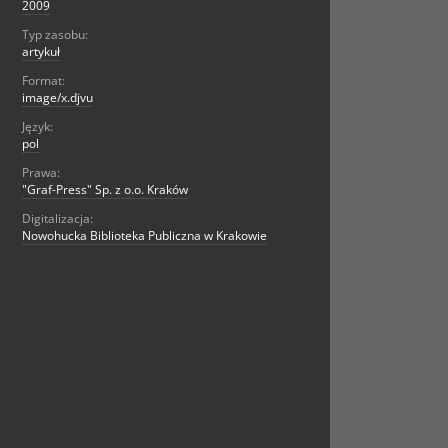
2009
Typ zasobu:
artykuł
Format:
image/x.djvu
Język:
pol
Prawa:
"Graf-Press" Sp. z o.o. Kraków
Digitalizacja:
Nowohucka Biblioteka Publiczna w Krakowie