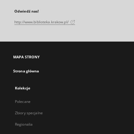
Odwiedź nas!
http://www.biblioteka.krakow.pl/
MAPA STRONY
Strona główna
Kolekcje
Polecane
Zbiory specjalne
Regionalia