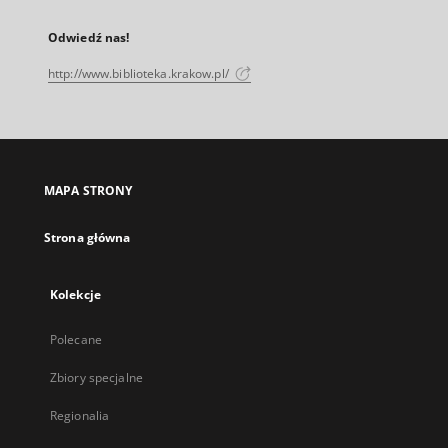
Odwiedź nas!
http://www.biblioteka.krakow.pl/
MAPA STRONY
Strona główna
Kolekcje
Polecane
Zbiory specjalne
Regionalia